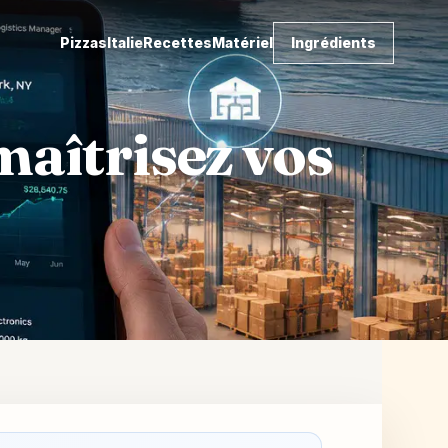
Pizzas
Italie
Recettes
Matériel
Ingrédients
maîtrisez vos