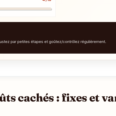
justez par petites étapes et goûtez/contrôlez régulièrement.
ûts cachés : fixes et va