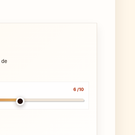
u de
6 /10