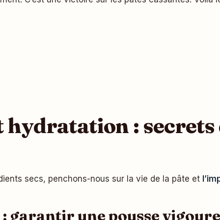
 hydratation : secrets
édients secs, penchons-nous sur la vie de la pâte et
l’im
o : garantir une pousse vigour