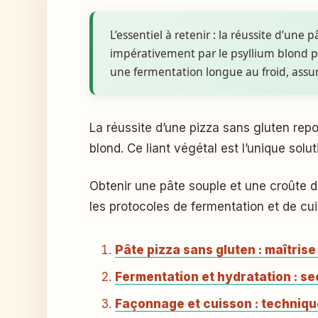
L’essentiel à retenir : la réussite d’une 
impérativement par le psyllium blond 
une fermentation longue au froid, ass
La réussite d’une pizza sans gluten repose sur une synergie technique précise entre farines de riz, de pois chiche et l’ajout de psyllium
blond. Ce liant végétal est l’unique solu
Obtenir une pâte souple et une croûte d
les protocoles de fermentation et de c
Pâte pizza sans gluten : maîtrise 
Fermentation et hydratation : se
Façonnage et cuisson : techniqu