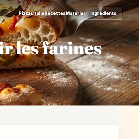
Pizzas
Italie
Recettes
Matériel
Ingrédients
ir les farines