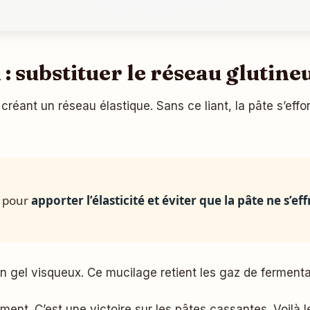
: substituer le réseau glutine
réant un réseau élastique. Sans ce liant, la pâte s’effon
t pour
apporter l’élasticité et éviter que la pâte ne s’eff
 un gel visqueux. Ce mucilage retient les gaz de ferment
ement. C’est une victoire sur les pâtes cassantes. Voilà 