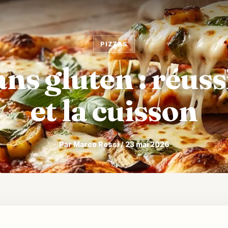
PIZZAS
ns gluten : réuss
et la cuisson
Par Marco Rossi / 23 mai 2026