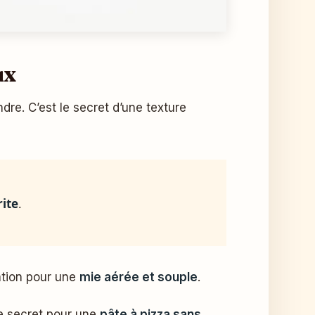
ux
dre. C’est le secret d’une texture
rite
.
ation pour une
mie aérée et souple
.
le secret pour une
pâte à pizza sans