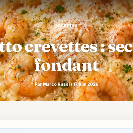
RECETTES
to crevettes : se
fondant
Par Marco Rossi / 17 juin 2026