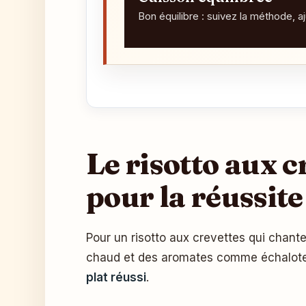
Bon équilibre : suivez la méthode, a
Le risotto aux c
pour la réussite
Pour un risotto aux crevettes qui chante la Méditerranée, misez sur le riz Arborio, des crevettes fraîches ou bien préparées, un bouillon
chaud et des aromates comme échalotes 
plat réussi
.