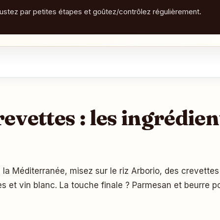
justez par petites étapes et goûtez/contrôlez régulièrement.
revettes : les ingrédien
et vin blanc. La touche finale ? Parmesan et beurre po