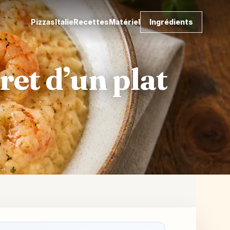
Pizzas
Italie
Recettes
Matériel
Ingrédients
cret d’un plat