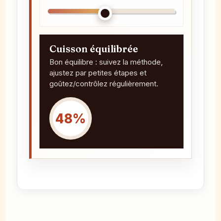
Cuisson équilibrée
Bon équilibre : suivez la méthode,
ajustez par petites étapes et
goûtez/contrôlez régulièrement.
48%