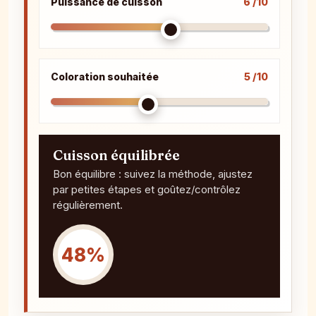
Puissance de cuisson
6 /10
Coloration souhaitée
5 /10
Cuisson équilibrée
Bon équilibre : suivez la méthode, ajustez
par petites étapes et goûtez/contrôlez
régulièrement.
48%