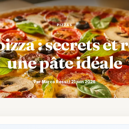
PIZZAS
izza : secrets et 
une pâte idéale
Par Marco Rossi / 21 juin 2026