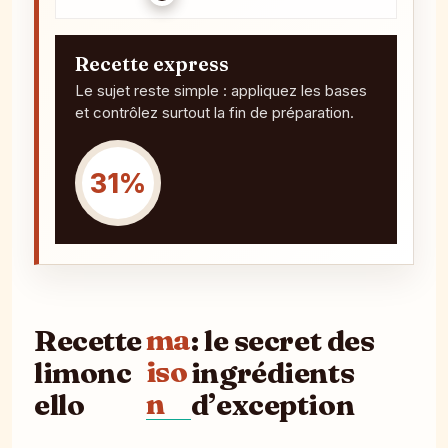
Recette express
Le sujet reste simple : appliquez les bases
et contrôlez surtout la fin de préparation.
31%
ma
Recette
: le secret des
iso
limonc
ingrédients
n
ello
d’exception