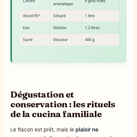
Citrons
6 gros fruits
aromatique
Alcool 95°
Solvant
1 litre
Eau
Dilution
1.2 litres
Sucre
Douceur
400 g
Dégustation et
conservation : les rituels
de la cucina familiale
Le flacon est prêt, mais le
plaisir ne