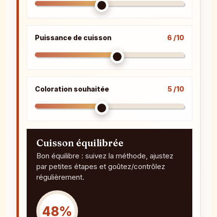
Puissance de cuisson
6 /10
Coloration souhaitée
5 /10
Cuisson équilibrée
Bon équilibre : suivez la méthode, ajustez
par petites étapes et goûtez/contrôlez
régulièrement.
48%