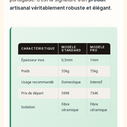
artisanal véritablement robuste et élégant
.
MODÈLE
MODÈLE
CARACTÉRISTIQUE
STANDARD
PRO
Épaisseur inox
0,5mm
1mm
Poids
55kg
75kg
Usage recommandé
Domestique
Intensif
Prix de départ
599€
734€
Fibre
Fibre
Isolation
céramique
céramique