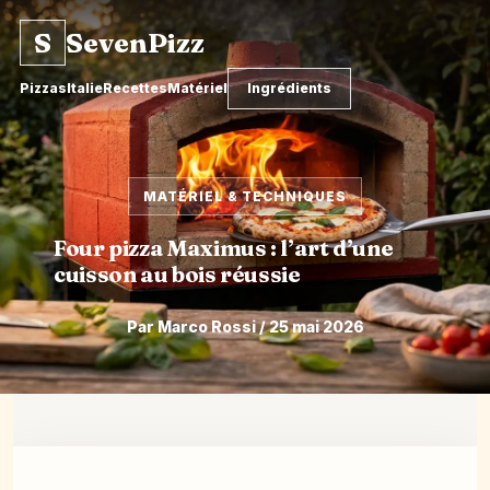
S
SevenPizz
Pizzas
Italie
Recettes
Matériel
Ingrédients
MATÉRIEL & TECHNIQUES
Four pizza Maximus : l’art d’une
cuisson au bois réussie
Par Marco Rossi / 25 mai 2026
Aller
au
contenu