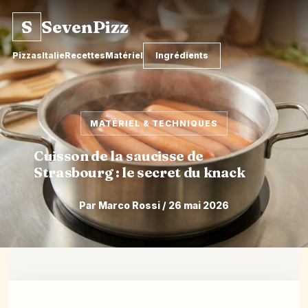
S
SevenPizz
Pizzas
Italie
Recettes
Matériel
Ingrédients
MATÉRIEL & TECHNIQUES
Cuisson de la saucisse de
Strasbourg : le secret du knack
Par Marco Rossi / 26 mai 2026
Aller
au
contenu