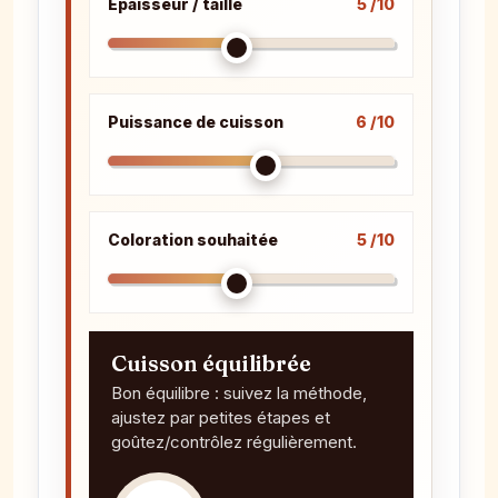
Épaisseur / taille
5 /10
Puissance de cuisson
6 /10
Coloration souhaitée
5 /10
Cuisson équilibrée
Bon équilibre : suivez la méthode,
ajustez par petites étapes et
goûtez/contrôlez régulièrement.