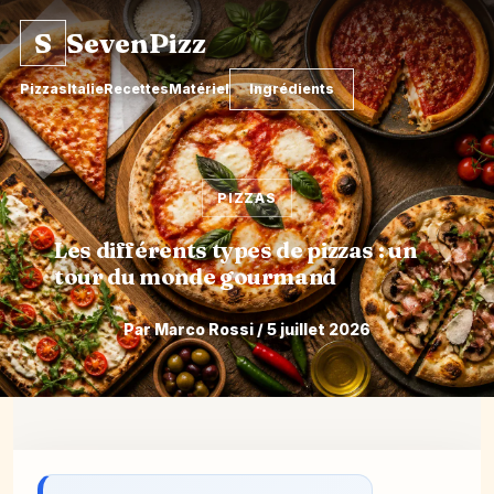
S
SevenPizz
Pizzas
Italie
Recettes
Matériel
Ingrédients
PIZZAS
Les différents types de pizzas : un
tour du monde gourmand
Par Marco Rossi / 5 juillet 2026
Aller
au
contenu