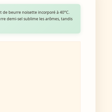
 et de beurre noisette incorporé à 40°C.
urre demi-sel sublime les arômes, tandis