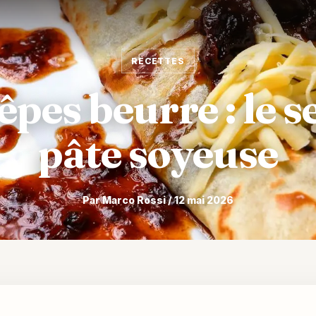
RECETTES
êpes beurre : le s
pâte soyeuse
Par Marco Rossi / 12 mai 2026