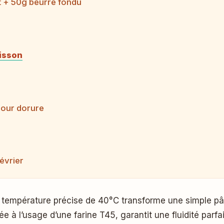
t + 50g beurre fondu
isson
pour dorure
évrier
ne température précise de 40°C transforme une simple p
liée à l’usage d’une farine T45, garantit une fluidité pa