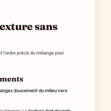
 texture sans
t l’ordre précis du mélange pour
léments
angez doucement du milieu vers
ux tenaces. La
texture doit devenir