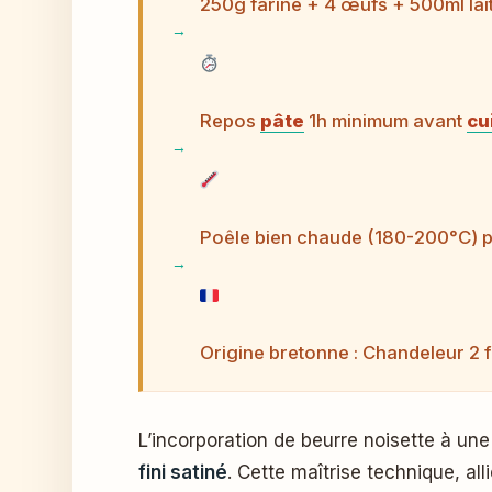
250g farine + 4 œufs + 500ml lai
Repos
pâte
1h minimum avant
cu
Poêle bien chaude (180-200°C) 
Origine bretonne : Chandeleur 2 f
L’incorporation de beurre noisette à u
fini satiné
. Cette maîtrise technique, al