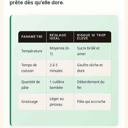
prête dès qu’elle dore
.
RÉGLAGE
RISQUE SI TROP
PARAMÈTRE
IDÉAL
ÉLEVÉ
Moyenne (6-
Sucre brûlé et
Température
7)
amer
Temps de
2 à 3
Gaufre sèche et
cuisson
minutes
dure
Quantité de
1 cuillère
Débordement du
pâte
bombée
fer
Léger au
Graissage
Pâte qui accroche
pinceau