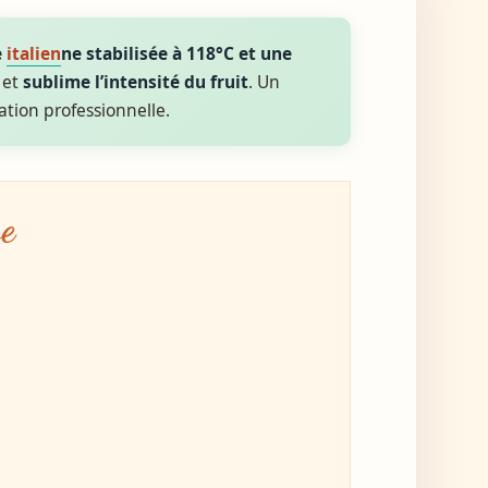
e
italien
ne stabilisée à 118°C et une
 et
sublime l’intensité du fruit
. Un
sation professionnelle.
se