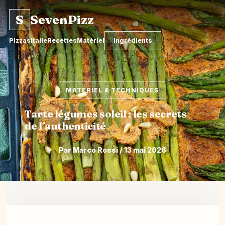
S
SevenPizz
Pizzas
Italie
Recettes
Matériel
Ingrédients
MATÉRIEL & TECHNIQUES
Tarte légumes soleil : les secrets
de l’authenticité
Par Marco Rossi / 13 mai 2026
Aller
au
contenu