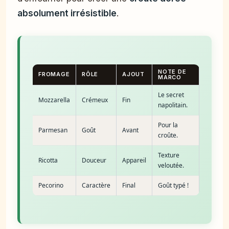
absolument irrésistible
.
NOTE DE
FROMAGE
RÔLE
AJOUT
MARCO
Le secret
Mozzarella
Crémeux
Fin
napolitain.
Pour la
Parmesan
Goût
Avant
croûte.
Texture
Ricotta
Douceur
Appareil
veloutée.
Pecorino
Caractère
Final
Goût typé !