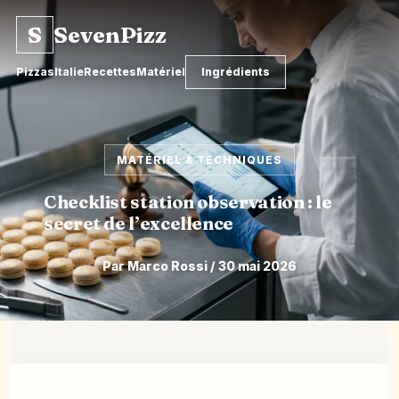
S
SevenPizz
Pizzas
Italie
Recettes
Matériel
Ingrédients
MATÉRIEL & TECHNIQUES
Checklist station observation : le
secret de l’excellence
Par Marco Rossi / 30 mai 2026
Aller
au
contenu