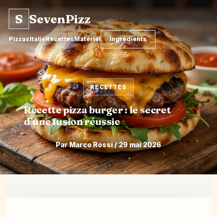
S
SevenPizz
Pizzas
Italie
Recettes
Matériel
Ingrédients
RECETTES
Recette pizza burger : le secret
d’une fusion réussie
Par Marco Rossi / 29 mai 2026
Aller
au
contenu