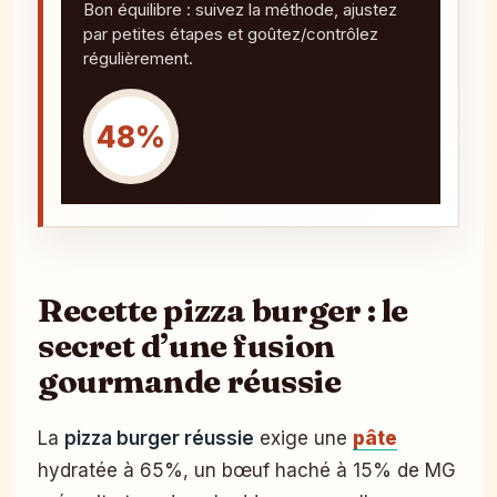
Bon équilibre : suivez la méthode, ajustez
par petites étapes et goûtez/contrôlez
régulièrement.
48%
Recette pizza burger : le
secret d’une fusion
gourmande réussie
La
pizza burger réussie
exige une
pâte
hydratée à 65%, un bœuf haché à 15% de MG