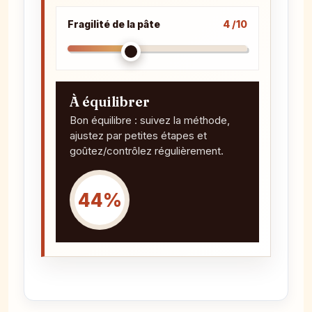
Fragilité de la pâte
4 /10
À équilibrer
Bon équilibre : suivez la méthode,
ajustez par petites étapes et
goûtez/contrôlez régulièrement.
44%